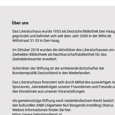
Über uns
Das Literaturhaus wurde 1953 als Deutsche Bibliothek Den Haag
gegründet und befindet sich seit dem Jahr 2000 in der Witte de
Withstraat 31-33 in Den Haag.
Im Oktober 2018 wurden die Aktivitäten des Literaturhauses um 
Zeehelden-Bibliotheek als Nachbarschaftsbibliothek für das
Zeeheldenkwartier erweitert.
Schirmherr der Stiftung ist der amtierende Botschafter der
Bundesrepublik Deutschland in den Niederlanden.
Das Literaturhaus finanziert sich durch Mittel des auswärtigen A
Sponsoren, Jahresbeiträgen unserer Freundinnen und Freunde 
den Einnahmen aus unseren Veranstaltungen.
Als gemeinnützige Stiftung nach niederländischem Recht besitzt 
den kulturellen ANBI (Algemeen Nut Beogende Instelling) Status.
Weitere Informationen finden Sie hier:
https://www.belastingdienst.nl