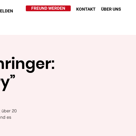
FREUND WERDEN
KONTAKT
ÜBER UNS
HELDEN
ringer:
y”
t über 20
Und es