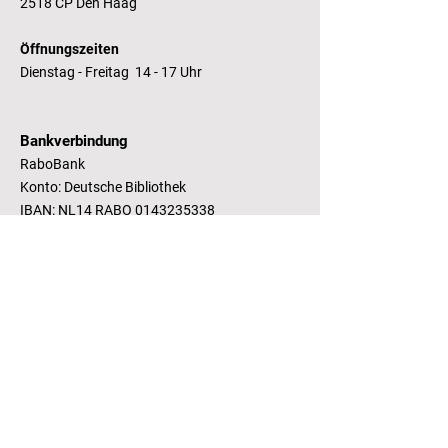
2518 CP Den Haag
Öffnungszeiten
Dienstag - Freitag 14 - 17 Uhr
Bankverbindung
RaboBank
Konto: Deutsche Bibliothek
IBAN: NL14 RABO
0143235338
RSIN:
81.05.935
Steuernummer /
Fiscaal Nummer
KvK:
41155671
Kamer van Koophandel
Kontakt
T.:
+31 (0) 70 355 97 62
E.:
info@literaturhaus-denhaag.nl