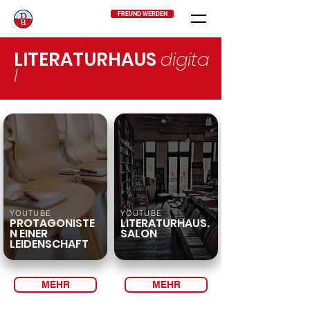
FREUND WERDEN
LITERATURHAUS
digita
l
YOUTUBE
YOUTUBE
PROTAGONISTE
LITERATURHAUS.
N
EINER
SALON
LEIDENSCHAFT
MEHR
MEHR