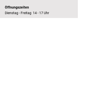
Öffnungszeiten
Dienstag - Freitag 14 - 17 Uhr
Bankverbindung
RaboBank
Konto: Deutsche Bibliothek
IBAN: NL14 RABO
0143235338
RSIN:
81.05.935
Steuernummer /
Fiscaal Nummer
KvK:
41155671
Kamer van Koophandel
Kontakt
T.:
+31 (0) 70 355 97 62
E.:
info@literaturhaus-denhaag.nl