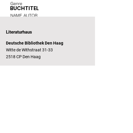
Genre
BUCHTITEL
NAME AUTOR
Literaturhaus
Deutsche Bibliothek Den Haag
Witte de Withstraat 31-33
2518 CP Den Haag
Öffnungszeiten
Dienstag - Freitag 14 - 17 Uhr
Bankverbindung
RaboBank
Konto: Deutsche Bibliothek
IBAN: NL14 RABO
0143235338
RSIN:
81.05.935