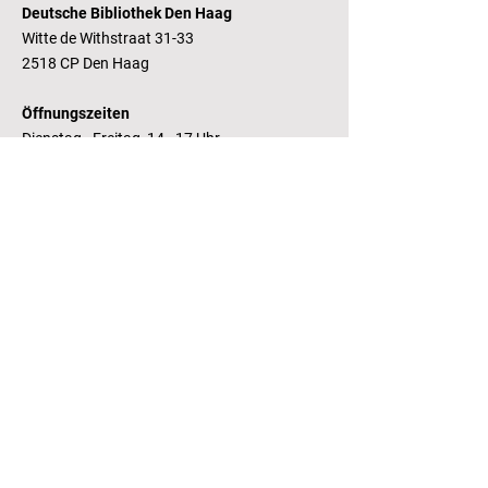
Deutsche Bibliothek Den Haag
Witte de Withstraat 31-33
2518 CP Den Haag
Öffnungszeiten
Dienstag - Freitag 14 - 17 Uhr
Bankverbindung
RaboBank
Konto: Deutsche Bibliothek
IBAN: NL14 RABO
0143235338
RSIN:
81.05.935
Steuernummer /
Fiscaal Nummer
KvK:
41155671
Kamer van Koophandel
Kontakt