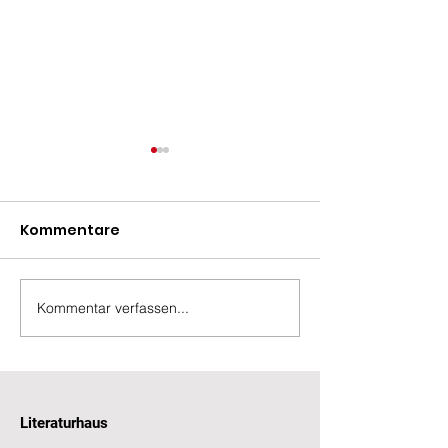
Kommentare
Team-Somme
Kommentar verfassen...
Lesefreude schenken,
Zukunft stärken
Literaturhaus