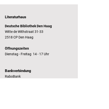
Literaturhaus
Deutsche Bibliothek Den Haag
Witte de Withstraat 31-33
2518 CP Den Haag
Öffnungszeiten
Dienstag - Freitag 14 - 17 Uhr
Bankverbindung
RaboBank
Konto: Deutsche Bibliothek
IBAN: NL14 RABO
0143235338
RSIN:
81.05.935
Steuernummer /
Fiscaal Nummer