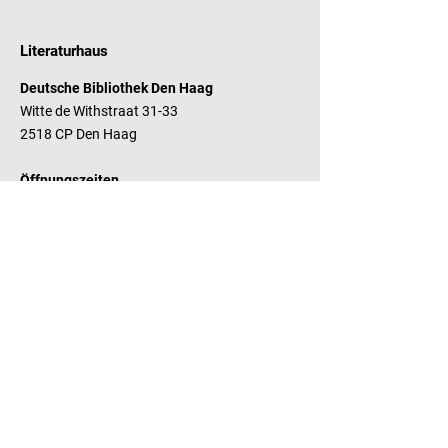
Literaturhaus
Deutsche Bibliothek Den Haag
Witte de Withstraat 31-33
2518 CP Den Haag
Öffnungszeiten
Dienstag - Freitag 14 - 17 Uhr
Bankverbindung
RaboBank
Konto: Deutsche Bibliothek
IBAN: NL14 RABO
0143235338
RSIN:
81.05.935
Steuernummer /
Fiscaal Nummer
KvK:
41155671