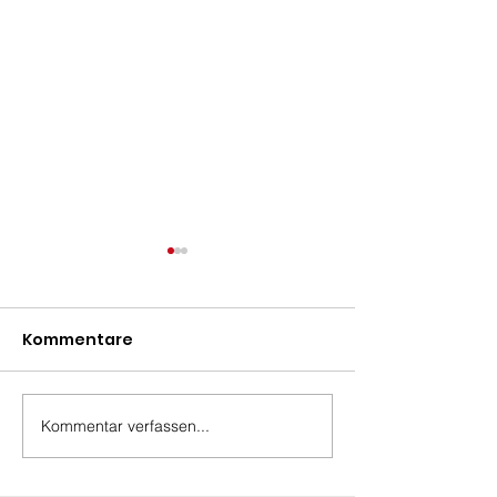
Kommentare
Team-Somme
Kommentar verfassen...
Lesefreude schenken,
Zukunft stärken