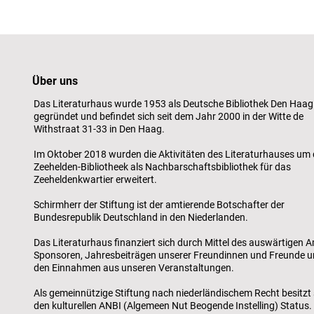
Ausstellung Holzschnitte
Lesefreud
von Jos de l’Orme
Zukunft s
Über uns
Das Literaturhaus wurde 1953 als Deutsche Bibliothek Den Haag
gegründet und befindet sich seit dem Jahr 2000 in der Witte de
Withstraat 31-33 in Den Haag.
Im Oktober 2018 wurden die Aktivitäten des Literaturhauses um 
Zeehelden-Bibliotheek als Nachbarschaftsbibliothek für das
Zeeheldenkwartier erweitert.
Schirmherr der Stiftung ist der amtierende Botschafter der
Bundesrepublik Deutschland in den Niederlanden.
Das Literaturhaus finanziert sich durch Mittel des auswärtigen A
Sponsoren, Jahresbeiträgen unserer Freundinnen und Freunde 
den Einnahmen aus unseren Veranstaltungen.
Als gemeinnützige Stiftung nach niederländischem Recht besitzt 
den kulturellen ANBI (Algemeen Nut Beogende Instelling) Status.