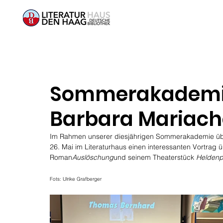
Sommerakademie T
Barbara Mariach
Im Rahmen unserer diesjährigen Sommerakademie über 
26. Mai im Literaturhaus einen interessanten Vortrag 
Roman
Auslöschung
und seinem Theaterstück 
Heldenpl
Fots: Ulrike Grafberger