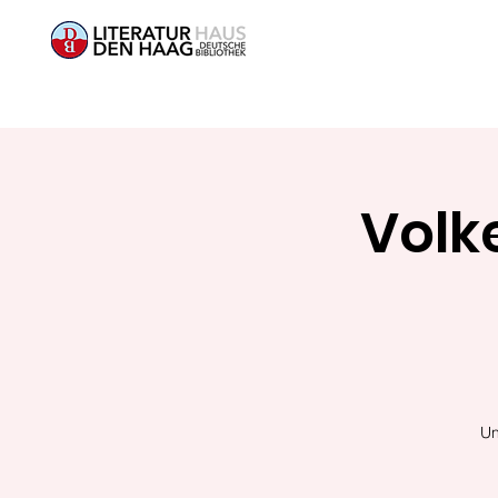
Volk
Un