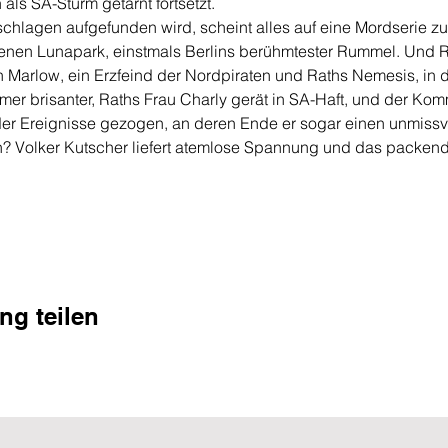
 als SA-Sturm getarnt fortsetzt.
chlagen aufgefunden wird, scheint alles auf eine Mordserie zu 
enen Lunapark, einstmals Berlins berühmtester Rummel. Und R
Marlow, ein Erzfeind der Nordpiraten und Raths Nemesis, in di
mer brisanter, Raths Frau Charly gerät in SA-Haft, und der Kom
er Ereignisse gezogen, an deren Ende er sogar einen unmissv
en? Volker Kutscher liefert atemlose Spannung und das packende
ng teilen