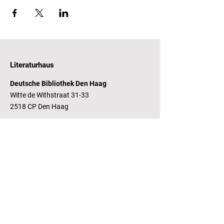
Literaturhaus
Deutsche Bibliothek Den Haag
Witte de Withstraat 31-33
2518 CP Den Haag
Öffnungszeiten
Dienstag - Freitag 14 - 17 Uhr
Bankverbindung
RaboBank
Konto: Deutsche Bibliothek
IBAN: NL14 RABO
0143235338