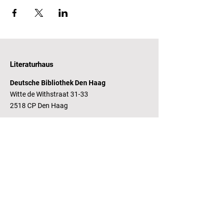
Literaturhaus
Deutsche Bibliothek Den Haag
Witte de Withstraat 31-33
2518 CP Den Haag
Öffnungszeiten
Dienstag - Freitag 14 - 17 Uhr
Bankverbindung
RaboBank
Konto: Deutsche Bibliothek
IBAN: NL14 RABO
0143235338