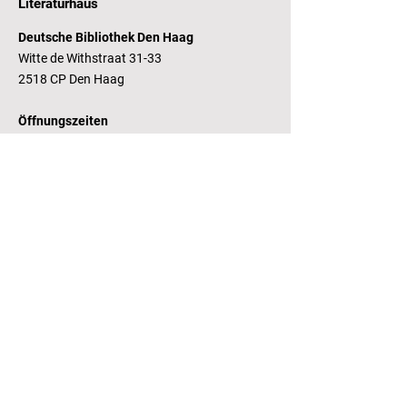
Literaturhaus
Deutsche Bibliothek Den Haag
Witte de Withstraat 31-33
2518 CP Den Haag
Öffnungszeiten
Dienstag - Freitag 14 - 17 Uhr
Bankverbindung
RaboBank
Konto: Deutsche Bibliothek
IBAN: NL14 RABO
0143235338
RSIN:
81.05.935
Steuernummer /
Fiscaal Nummer
KvK:
41155671
Kamer van Koophandel