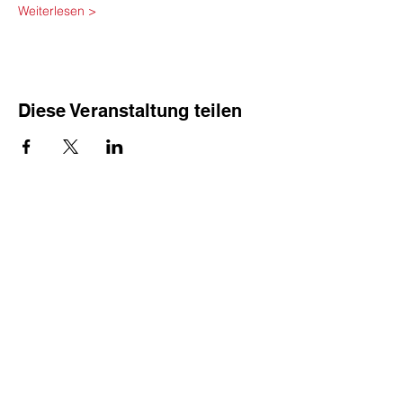
Weiterlesen >
Diese Veranstaltung teilen
Literaturhaus
Deutsche Bibliothek Den Haag
Witte de Withstraat 31-33
2518 CP Den Haag
Öffnungszeiten
Dienstag - Freitag 14 - 17 Uhr