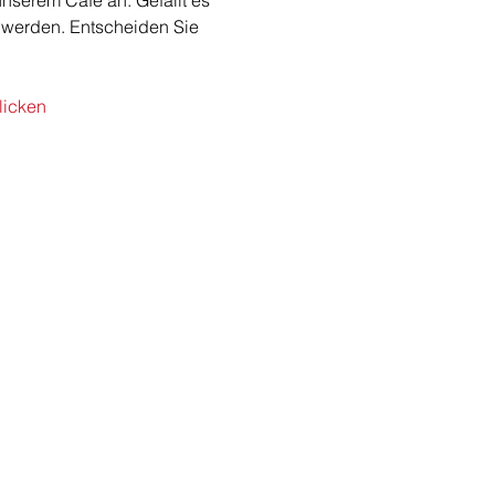
nserem Café an. Gefällt es 
 werden. Entscheiden Sie 
klicken