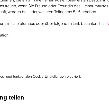
ernen, bieten wir Ihnen einen kostenlosen ersten Besuch in u
uns freuen, wenn Sie Freund oder Freundin des Literaturhauses
aft, werden bei jeder weiteren Teilnahme 5,- € erhoben.
 uns im Literaturhaus oder über folgenden Link bezahlen
: 
hier 
ation!
s- und funktionalen Cookie-Einstellungen blockiert.
ng teilen