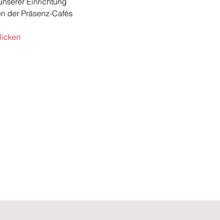
unserer Einrichtung 
en der Präsenz-Cafés 
klicken