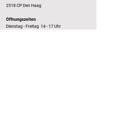
2518 CP Den Haag
Öffnungszeiten
Dienstag - Freitag 14 - 17 Uhr
Bankverbindung
RaboBank
Konto: Deutsche Bibliothek
IBAN: NL14 RABO
0143235338
RSIN:
81.05.935
Steuernummer /
Fiscaal Nummer
KvK:
41155671
Kamer van Koophandel
Kontakt
T.:
+31 (0) 70 355 97 62
E.:
info@literaturhaus-denhaag.nl