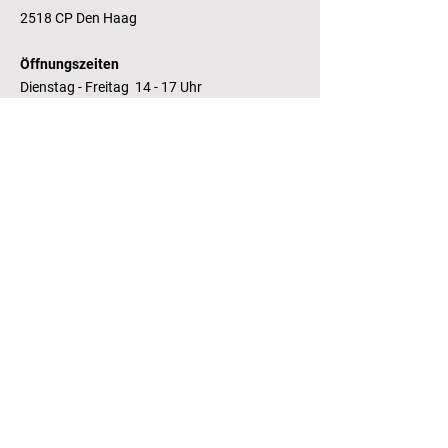
2518 CP Den Haag
Öffnungszeiten
Dienstag - Freitag 14 - 17 Uhr
Bankverbindung
RaboBank
Konto: Deutsche Bibliothek
IBAN: NL14 RABO
0143235338
RSIN:
81.05.935
Steuernummer /
Fiscaal Nummer
KvK:
41155671
Kamer van Koophandel
Kontakt
T.:
+31 (0) 70 355 97 62
E.:
info@literaturhaus-denhaag.nl