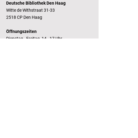
Deutsche Bibliothek Den Haag
Witte de Withstraat 31-33
2518 CP Den Haag
Öffnungszeiten
Dienstag - Freitag 14 - 17 Uhr
Bankverbindung
RaboBank
Konto: Deutsche Bibliothek
IBAN: NL14 RABO
0143235338
RSIN:
81.05.935
Steuernummer /
Fiscaal Nummer
KvK:
41155671
Kamer van Koophandel
Kontakt