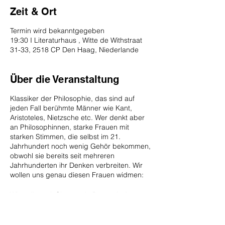
Zeit & Ort
Termin wird bekanntgegeben
19:30 I Literaturhaus , Witte de Withstraat
31-33, 2518 CP Den Haag, Niederlande
Über die Veranstaltung
Klassiker der Philosophie, das sind auf
jeden Fall berühmte Männer wie Kant,
Aristoteles, Nietzsche etc. Wer denkt aber
an Philosophinnen, starke Frauen mit
starken Stimmen, die selbst im 21.
Jahrhundert noch wenig Gehör bekommen,
obwohl sie bereits seit mehreren
Jahrhunderten ihr Denken verbreiten. Wir
wollen uns genau diesen Frauen widmen:
Wir wollen mit Simone de Beauvoir das
andere Geschlecht erkunden. Wir erfahren,
wie Martha Nussbaum die
Geschlechtsverstümmelung von Frauen