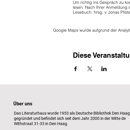
Um richtig ins Gespräch zu kom
lesen. Nach Ihrer Anmeldung s
Lesebuch. hrsg. v. Jonas Pfis
1. Sitzung: Platon & das Höhle
2. Sitzung: Aristoteles & die 
Google Maps wurde aufgrund der Analytic
3. Sitzung: Hobbes & der Natu
4. Sitzung: Rousseau & der Ges
5. Sitzung: Descartes & der Z
6. Sitzung: Nussbaum & die Em
Diese Veranstaltu
Wir treffen uns in der Regel a
Leitung
: Charlotte Müller
Die Teilnehmerzahl ist derzeit
Eintritt für Freunde frei.
Über uns
Das Literaturhaus wurde 1953 als Deutsche Bibliothek Den Haag
Foto: Wix Medien
gegründet und befindet sich seit dem Jahr 2000 in der Witte de
Withstraat 31-33 in Den Haag.