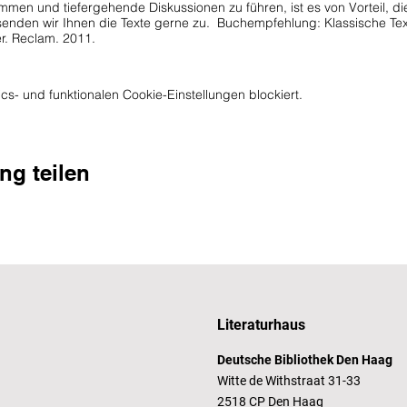
men und tiefergehende Diskussionen zu führen, ist es von Vorteil, di
enden wir Ihnen die Texte gerne zu. Buchempfehlung: Klassische Text
ter. Reclam. 2011.
ngleichnis - Blendet uns Wissen?
Seele - Was bedeutet Glück?
s- und funktionalen Cookie-Einstellungen blockiert.
rzustand - Wie böse ist der Mensch?
ellschaftsvertrag - Wie funktioniert ein Staat?
weifel - Was kann ich glauben?
otionen - Wie entstehen unsere Gefühle?
ng teilen
n jedem
ersten Montag im Monat, 19.30 Uhr. Das erste Mal am 07.02.2
 auf acht Personen begrenzt, eine Anmeldung ist erforderlich!
Literaturhaus
Deutsche Bibliothek Den Haag
Witte de Withstraat 31-33
2518 CP Den Haag