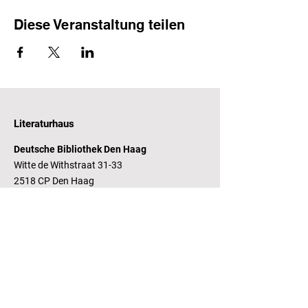
Diese Veranstaltung teilen
Literaturhaus
Deutsche Bibliothek Den Haag
Witte de Withstraat 31-33
2518 CP Den Haag
Öffnungszeiten
Dienstag - Freitag 14 - 17 Uhr
Bankverbindung
RaboBank
Konto: Deutsche Bibliothek