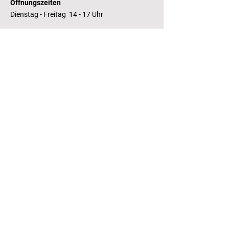
Öffnungszeiten
Dienstag - Freitag 14 - 17 Uhr
Bankverbindung
RaboBank
Konto: Deutsche Bibliothek
IBAN: NL14 RABO
0143235338
RSIN:
81.05.935
Steuernummer /
Fiscaal Nummer
KvK:
41155671
Kamer van Koophandel
Kontakt
T.:
+31 (0) 70 355 97 62
E.:
info@literaturhaus-denhaag.nl