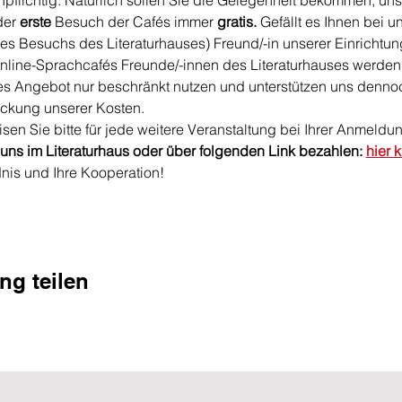
npflichtig. Natürlich sollen Sie die Gelegenheit bekommen, un
er 
erste
 Besuch der Cafés immer
 gratis. 
Gefällt es Ihnen bei u
es Besuchs des Literaturhauses) Freund/-in unserer Einrichtu
line-Sprachcafés Freunde/-innen des Literaturhauses werden, 
ges Angebot nur beschränkt nutzen und unterstützen uns dennoc
eckung unserer Kosten.
sen Sie bitte für jede weitere Veranstaltung bei Ihrer Anmeldu
uns im Literaturhaus oder über folgenden Link bezahlen: 
hier 
dnis und Ihre Kooperation!
ng teilen