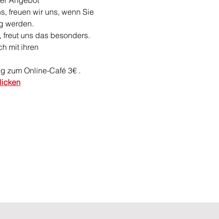
ser Angebot 
ns, freuen wir uns, wenn Sie 
ng werden.
freut uns das besonders. 
h mit ihren 
ng zum Online-Café 3€ .
klicken