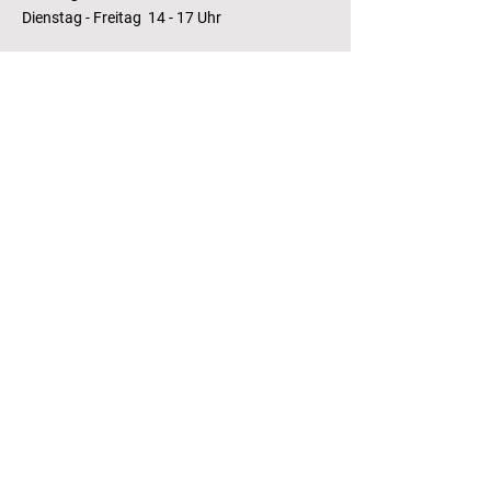
Dienstag - Freitag 14 - 17 Uhr
Bankverbindung
RaboBank
Konto: Deutsche Bibliothek
IBAN: NL14 RABO
0143235338
RSIN:
81.05.935
Steuernummer /
Fiscaal Nummer
KvK:
41155671
Kamer van Koophandel
Kontakt
T.:
+31 (0) 70 355 97 62
E.:
info@literaturhaus-denhaag.nl