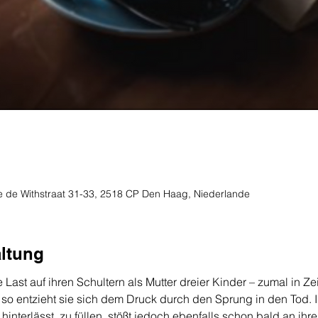
te de Withstraat 31-33, 2518 CP Den Haag, Niederlande
altung
Last auf ihren Schultern als Mutter dreier Kinder – zumal in Ze
so entzieht sie sich dem Druck durch den Sprung in den Tod. I
 hinterlässt, zu füllen, stößt jedoch ebenfalls schon bald an ihr