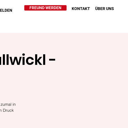
FREUND WERDEN
KONTAKT
ÜBER UNS
HELDEN
llwickl -
t
 zumal in
em Druck