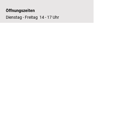
Öffnungszeiten
Dienstag - Freitag 14 - 17 Uhr
Bankverbindung
RaboBank
Konto: Deutsche Bibliothek
IBAN: NL14 RABO
0143235338
RSIN:
81.05.935
Steuernummer /
Fiscaal Nummer
KvK:
41155671
Kamer van Koophandel
Kontakt
T.:
+31 (0) 70 355 97 62
E.:
info@literaturhaus-denhaag.nl