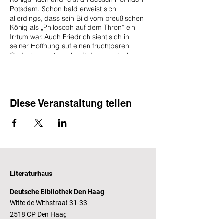
Potsdam. Schon bald erweist sich
allerdings, dass sein Bild vom preußischen
König als „Philosoph auf dem Thron“ ein
Irrtum war. Auch Friedrich sieht sich in
seiner Hoffnung auf einen fruchtbaren
Gedankenaustausch mit dem geistvollen
Gesprächspartner getäuscht. Es kommt
zum Bruch und zu einem unerfreulichen
Ende der mit so großen Erwartungen
eingegangenen Verbindung zwischen
Macht und Geist.
Diese Veranstaltung teilen
Moderation: Christine Schlingloff
Eintritt für Freunde des Literaturhauses frei.
Foto: Deutsche Bibliothek
Literaturhaus
Deutsche Bibliothek Den Haag
Witte de Withstraat 31-33
2518 CP Den Haag