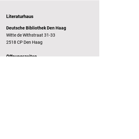
Literaturhaus
Deutsche Bibliothek Den Haag
Witte de Withstraat 31-33
2518 CP Den Haag
Öffnungszeiten
Dienstag - Freitag 14 - 17 Uhr
Bankverbindung
RaboBank
Konto: Deutsche Bibliothek
IBAN: NL14 RABO
0143235338
RSIN:
81.05.935
Steuernummer /
Fiscaal Nummer
KvK:
41155671