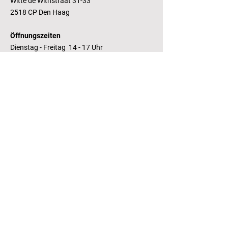
Witte de Withstraat 31-33
2518 CP Den Haag
Öffnungszeiten
Dienstag - Freitag 14 - 17 Uhr
Bankverbindung
RaboBank
Konto: Deutsche Bibliothek
IBAN: NL14 RABO
0143235338
RSIN:
81.05.935
Steuernummer /
Fiscaal Nummer
KvK:
41155671
Kamer van Koophandel
Kontakt
T.:
+31 (0) 70 355 97 62
E.:
info@literaturhaus-denhaag.nl