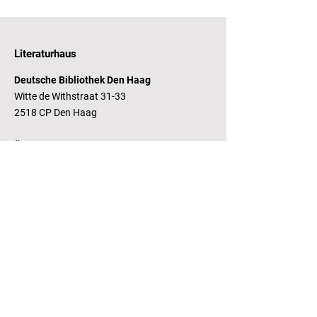
Literaturhaus
Deutsche Bibliothek Den Haag
Witte de Withstraat 31-33
2518 CP Den Haag
Öffnungszeiten
Dienstag - Freitag 14 - 17 Uhr
Bankverbindung
RaboBank
Konto: Deutsche Bibliothek
IBAN: NL14 RABO
0143235338
RSIN:
81.05.935
Steuernummer /
Fiscaal Nummer