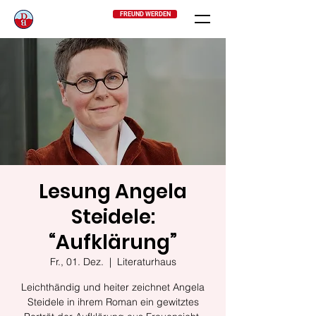
FREUND WERDEN
Lesung Angela
Steidele:
“Aufklärung”
Fr., 01. Dez.
  |  
Literaturhaus
Leichthändig und heiter zeichnet Angela
Steidele in ihrem Roman ein gewitztes