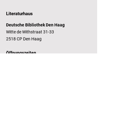
Literaturhaus
Deutsche Bibliothek Den Haag
Witte de Withstraat 31-33
2518 CP Den Haag
Öffnungszeiten
Dienstag - Freitag 14 - 17 Uhr
Bankverbindung
RaboBank
Konto: Deutsche Bibliothek
IBAN: NL14 RABO
0143235338
RSIN:
81.05.935
Steuernummer /
Fiscaal Nummer
KvK:
41155671