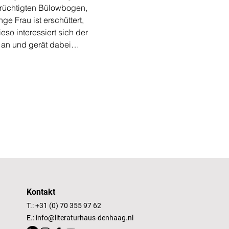
erüchtigten Bülowbogen, 
e Frau ist erschüttert, 
so interessiert sich der 
n an und gerät dabei…
Kontakt
T.: +31 (0) 70 355 97 62
E.:
info@literaturhaus-denhaag.nl