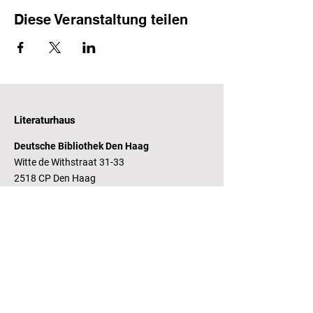
Diese Veranstaltung teilen
Literaturhaus
Deutsche Bibliothek Den Haag
Witte de Withstraat 31-33
2518 CP Den Haag
Öffnungszeiten
Dienstag - Freitag 14 - 17 Uhr
Bankverbindung
RaboBank
Konto: Deutsche Bibliothek