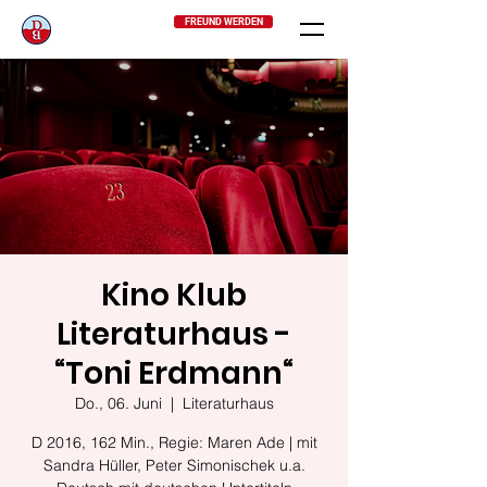
FREUND WERDEN
Kino Klub
Literaturhaus -
“Toni Erdmann“
Do., 06. Juni
  |  
Literaturhaus
D 2016, 162 Min., Regie: Maren Ade | mit
Sandra Hüller, Peter Simonischek u.a.