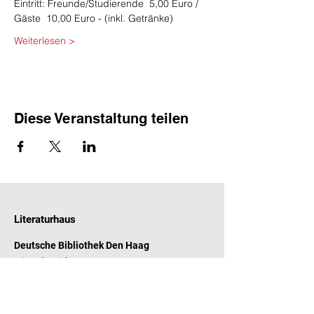
Eintritt: Freunde/Studierende  5,00 Euro / 
Gäste  10,00 Euro - (inkl. Getränke)
Weiterlesen >
Diese Veranstaltung teilen
Literaturhaus
Deutsche Bibliothek Den Haag
Witte de Withstraat 31-33
2518 CP Den Haag
Öffnungszeiten