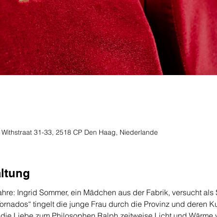
de Withstraat 31-33, 2518 CP Den Haag, Niederlande
altung
hre: Ingrid Sommer, ein Mädchen aus der Fabrik, versucht als 
rnados“ tingelt die junge Frau durch die Provinz und deren Kul
 die Liebe zum Philosophen Ralph zeitweise Licht und Wärme v