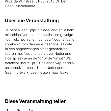
Witte de Withstraat 31-33, 2518 CP Den
Haag, Niederlande
Über die Veranstaltung
Je bent al een tijdje in Nederland en je hebt
misschien Nederlandse taallessen gevolgd.
Toch lukt het niet om genoeg Nederlands te
spreken? Kom dan eens naar ons taalcafé.
In een ongedwongen sfeer gesprekken
voeren met Nederlanders over Nederland.
Hoe spreek je nu de “g” of de “ui” uit? Wat
betekent “borreltijd”? Spelenderwijs begrijp
en spreek je steeds beter Nederlands.
Geen huiswerk, geen lessen maar leuke
Nederlandse gesprekken.
Voor wie: iedereen die al een beetje
Nederlands heeft geleerd, en dat graag
vaker wil spreken.
Diese Veranstaltung teilen
Hoe: in kleine groepen onder leiding van
Nederlandstalige coaches.