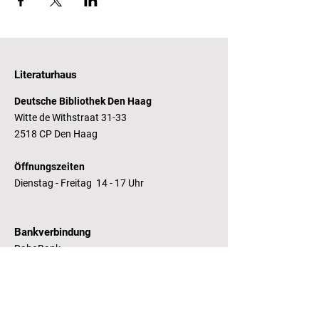
Vanwege de coronapandemie vindt het
Taalcafé virtueel plaats.
Prijs: de eerste keer gratis, daarna graag
een vrijwillige bijdrage.
Literaturhaus
Zin om mee te doen? Meld je dan vooraf
Deutsche Bibliothek Den Haag
via
taalcafe@zeehelden-bibliotheek.nl
aan.
Witte de Withstraat 31-33
2518 CP Den Haag
Öffnungszeiten
Dienstag - Freitag 14 - 17 Uhr
Bankverbindung
RaboBank
Konto: Deutsche Bibliothek
IBAN: NL14 RABO
0143235338
RSIN:
81.05.935