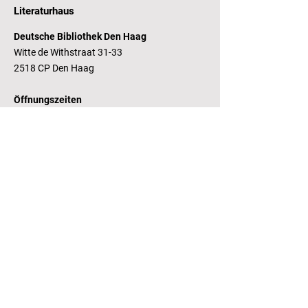
Literaturhaus
Deutsche Bibliothek Den Haag
Witte de Withstraat 31-33
2518 CP Den Haag
Öffnungszeiten
Dienstag - Freitag 14 - 17 Uhr
Bankverbindung
RaboBank
Konto: Deutsche Bibliothek
IBAN: NL14 RABO
0143235338
RSIN:
81.05.935
Steuernummer /
Fiscaal Nummer
KvK:
41155671
Kamer van Koophandel