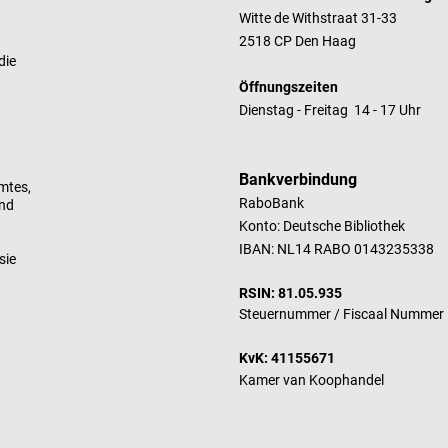
Witte de Withstraat 31-33
2518 CP Den Haag
die
Öffnungszeiten
Dienstag - Freitag 14 - 17 Uhr
Bankverbindung
mtes,
RaboBank
und
Konto: Deutsche Bibliothek
IBAN: NL14 RABO 0143235338
sie
RSIN: 81.05.935
Steuernummer /
Fiscaal Nummer
KvK: 41155671
Kamer van Koophandel