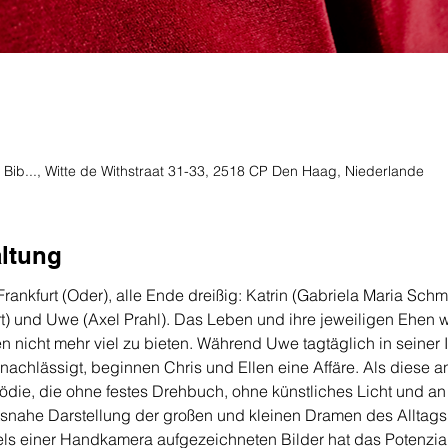
 Bib..., Witte de Withstraat 31-33, 2518 CP Den Haag, Niederlande
altung
rankfurt (Oder), alle Ende dreißig: Katrin (Gabriela Maria Schm
ert) und Uwe (Axel Prahl). Das Leben und ihre jeweiligen Ehen w
nicht mehr viel zu bieten. Während Uwe tagtäglich in seiner
nachlässigt, beginnen Chris und Ellen eine Affäre. Als diese an
mödie, die ohne festes Drehbuch, ohne künstliches Licht und a
tätsnahe Darstellung der großen und kleinen Dramen des Alltags.
tels einer Handkamera aufgezeichneten Bilder hat das Potenzial