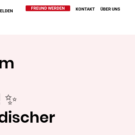
FREUND WERDEN
KONTAKT
ÜBER UNS
HELDEN
em
! ✨
discher