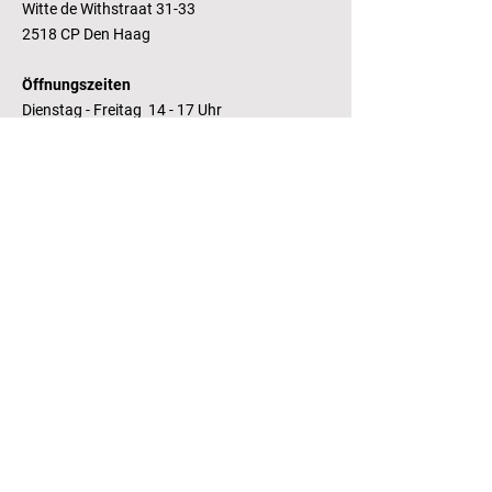
Witte de Withstraat 31-33
2518 CP Den Haag
Öffnungszeiten
Dienstag - Freitag 14 - 17 Uhr
Bankverbindung
RaboBank
Konto: Deutsche Bibliothek
IBAN: NL14 RABO
0143235338
RSIN:
81.05.935
Steuernummer /
Fiscaal Nummer
KvK:
41155671
Kamer van Koophandel
Kontakt
T.:
+31 (0) 70 355 97 62