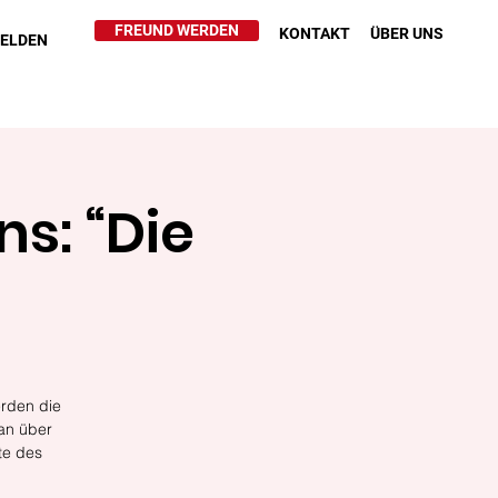
FREUND WERDEN
KONTAKT
ÜBER UNS
HELDEN
s: “Die
erden die
man über
te des