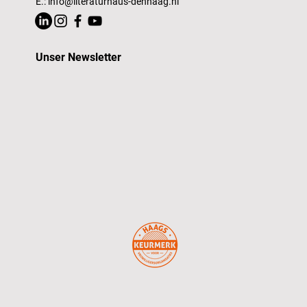
E.:
info@literaturhaus-denhaag.nl
Unser Newsletter