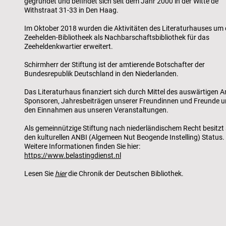
gegründet und befindet sich seit dem Jahr 2000 in der Witte de
Withstraat 31-33 in Den Haag.
Im Oktober 2018 wurden die Aktivitäten des Literaturhauses um 
Zeehelden-Bibliotheek als Nachbarschaftsbibliothek für das
Zeeheldenkwartier erweitert.
Schirmherr der Stiftung ist der amtierende Botschafter der
Bundesrepublik Deutschland in den Niederlanden.
Das Literaturhaus finanziert sich durch Mittel des auswärtigen A
Sponsoren, Jahresbeiträgen unserer Freundinnen und Freunde 
den Einnahmen aus unseren Veranstaltungen.
Als gemeinnützige Stiftung nach niederländischem Recht besitzt 
den kulturellen ANBI (Algemeen Nut Beogende Instelling) Status.
Weitere Informationen finden Sie hier:
https://www.belastingdienst.nl
Lesen Sie
hier
die Chronik der Deutschen Bibliothek.