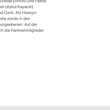
(Vedat Erincin) und Fatma 
eli (Aykut Kayacik), 
nd Cenk. Als Hüseyin 
ilie würde in den 
lungsebenen: Auf der 
ch die Familienmitglieder 