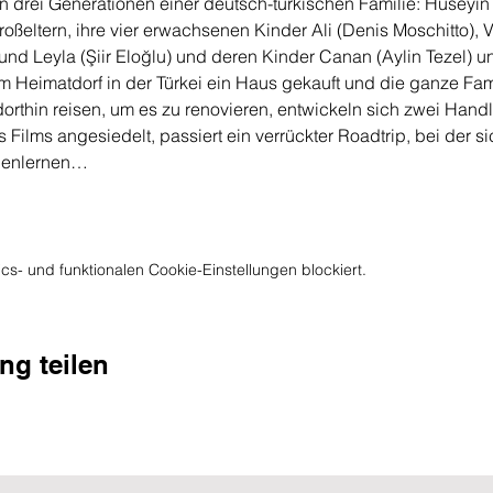
n drei Generationen einer deutsch-türkischen Familie: Hüseyin 
oßeltern, ihre vier erwachsenen Kinder Ali (Denis Moschitto), V
nd Leyla (Şiir Eloğlu) und deren Kinder Canan (Aylin Tezel) u
m Heimatdorf in der Türkei ein Haus gekauft und die ganze Fam
thin reisen, um es zu renovieren, entwickeln sich zwei Hand
 Films angesiedelt, passiert ein verrückter Roadtrip, bei der si
nenlernen…
s- und funktionalen Cookie-Einstellungen blockiert.
ng teilen