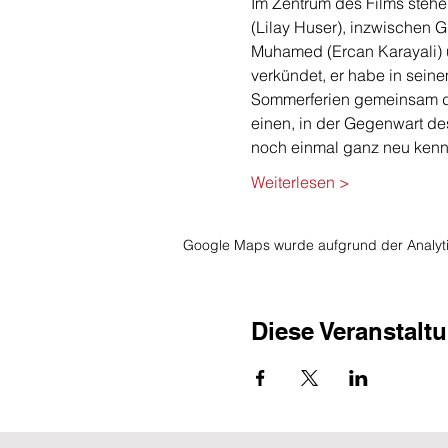
Im Zentrum des Films stehe
(Lilay Huser), inzwischen Gr
Muhamed (Ercan Karayali) u
verkündet, er habe in seine
Sommerferien gemeinsam dor
einen, in der Gegenwart des
noch einmal ganz neu ken
Weiterlesen >
Google Maps wurde aufgrund der Analytic
Diese Veranstaltu