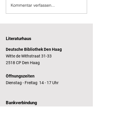
Team-Somme
Kommentar verfassen...
Lesefreude schenken,
Zukunft stärken
Literaturhaus
Deutsche Bibliothek Den Haag
Witte de Withstraat 31-33
2518 CP Den Haag
Öffnungszeiten
Dienstag - Freitag 14 - 17 Uhr
Bankverbindung
RaboBank
Konto: Deutsche Bibliothek
IBAN: NL14 RABO
0143235338